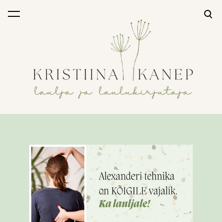
lisati ostukorvi.
Vaata ostukorvi