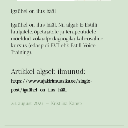
Igaühel on ilus hääl
Igaühel on ilus hääl. Nii algab Jo Estilli
lauljatele, õpetajatele ja terapeutidele
mõeldud vokaalpedagoogika kaheosaline
kursus (edaspidi EVT ehk Estill Voice
Training).
Artikkel algselt ilmunud:
https://www.ajakirimuusika.ee/single-
post/igaühel-on-ilus-hääl
28. august 2023
—
Kristiina Kanep